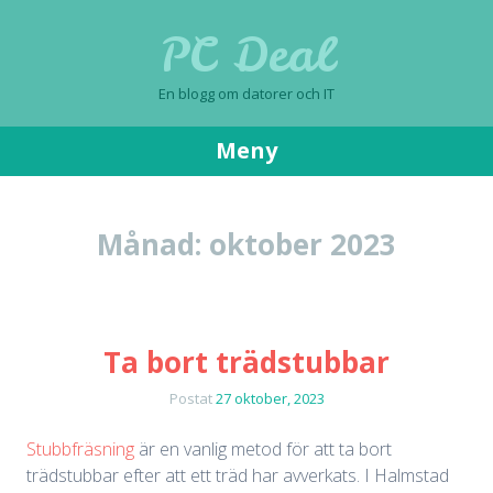
PC Deal
En blogg om datorer och IT
Meny
Gå
till
Månad:
oktober 2023
innehåll
Ta bort trädstubbar
Postat
27 oktober, 2023
Stubbfräsning
är en vanlig metod för att ta bort
trädstubbar efter att ett träd har avverkats. I Halmstad